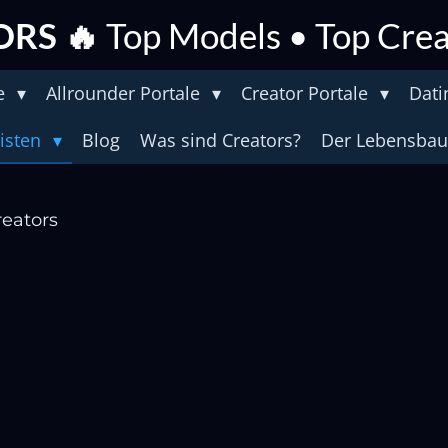
ORS 🔥
Top Models • Top Crea
le
Allrounder Portale
Creator Portale
Dati
listen
Blog
Was sind Creators?
Der Lebensba
reators