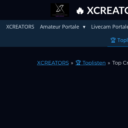
Zum
🔥 XCREAT
Hauptinhalt
springen
XCREATORS
Amateur Portale
Livecam Porta
🏆 Top
XCREATORS
»
🏆 Toplisten
»
Top C