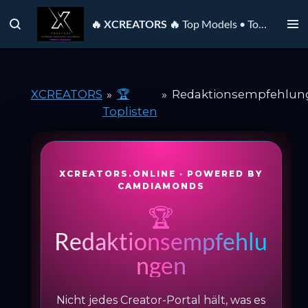
Zum
🔥 XCREATORS 🔥
Top Models • Top Creators • Top Portale
Hauptinhalt
springen
XCREATORS
»
🏆
»
Redaktionsempfehlun
Toplisten
XCREATORS.ONLINE · POWERED BY
CAMDIAMONDS
🏆
Redaktionsempfehlu
ngen
Nicht jedes Creator-Portal hält, was es